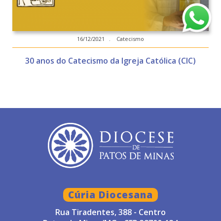
16/12/2021 . Catecismo
30 anos do Catecismo da Igreja Católica (CIC)
Cúria Diocesana
Rua Tiradentes, 388 - Centro