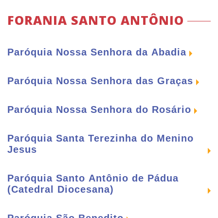
FORANIA SANTO ANTÔNIO
Paróquia Nossa Senhora da Abadia
Paróquia Nossa Senhora das Graças
MISSAS E CELEBRAÇÕES
Paróquia Nossa Senhora do Rosário
MISSAS E CELEBRAÇÕES
Todo Domingo às 07h00 - Missa
Igreja Nossa Senhora da Abadia
Paróquia Santa Terezinha do Menino
MISSAS E CELEBRAÇÕES
Todo Domingo às 07h00 - Missa
Jesus
Matriz Nossa Senhora das Graças
Todo Domingo às 09h00 - Missa
Igreja Nossa Senhora da Abadia
Paróquia Santo Antônio de Pádua
MISSAS E CELEBRAÇÕES
Todo Domingo às 09h00 - Missa
(Catedral Diocesana)
Matriz Nossa Senhora das Graças
Todo Domingo às 19h00 - Missa
Igreja Nossa Senhora da Abadia