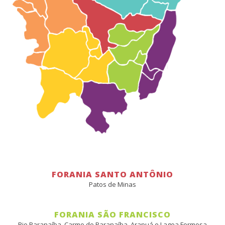
FORANIA SANTO ANTÔNIO
Patos de Minas
FORANIA SÃO FRANCISCO
Rio Paranaíba, Carmo do Paranaíba, Arapuá e Lagoa Formosa