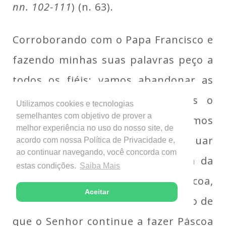
nn. 102-111
) (n. 63).
Corroborando com o Papa Francisco e
fazendo minhas suas palavras peço a
todos os fiéis: vamos abandonar as
polêmicas para ouvirmos juntos o
Utilizamos cookies e tecnologias
semelhantes com objetivo de prover a
que o Espírito diz à Igreja, vamos
melhor experiência no uso do nosso site, de
manter a comunhão, vamos continuar
acordo com nossa Política de Privacidade e,
ao continuar navegando, você concorda com
a nos surpreender com a beleza da
estas condições.
Saiba Mais
Liturgia. Foi-nos dada a Páscoa,
Aceitar
vamos preservar o desejo contínuo de
que o Senhor continue a fazer Páscoa