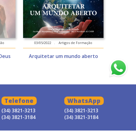
ção
03/05/2022 . Artigos de Formação
Deus
Arquitetar um mundo aberto
Telefone
WhatsApp
(34) 3821-3213
(34) 3821-3213
(34) 3821-3184
(34) 3821-3184