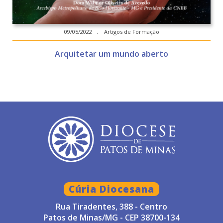
09/05/2022 . Artigos de Formação
Arquitetar um mundo aberto
Cúria Diocesana
Rua Tiradentes, 388 - Centro
Patos de Minas/MG - CEP 38700-134