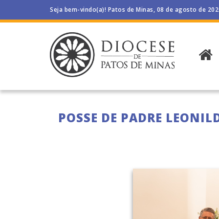
Seja bem-vindo(a)! Patos de Minas, 08 de agosto de 20
POSSE DE PADRE LEONIL