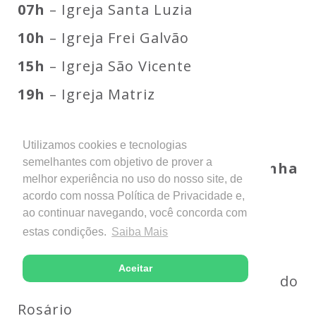
07h
– Igreja Santa Luzia
10h
– Igreja Frei Galvão
15h
– Igreja São Vicente
19h
– Igreja Matriz
19h
– Igreja Santa Luzia
Utilizamos cookies e tecnologias
semelhantes com objetivo de prover a
Paróquia Santa Terezinha
melhor experiência no uso do nosso site, de
(Patrocínio)
acordo com nossa Política de Privacidade e,
ao continuar navegando, você concorda com
07h
– Igreja São Francisco
estas condições.
Saiba Mais
19h
– Igreja Santa Terezinha
Aceitar
19h
– Igreja Nossa Senhora do
Rosário