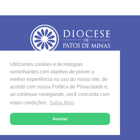
Utilizamos cookies e tecnologias
Cúria Diocesana
semelhantes com objetivo de prover a
melhor experiência no uso do nosso site, de
Rua Tiradentes, 388 - Centro
acordo com nossa Política de Privacidade e,
Patos de Minas/MG - CEP 38700-134
ao continuar navegando, você concorda com
estas condições.
Saiba Mais
Telefone
(34) 3821-3213
Aceitar
(34) 3821-3184