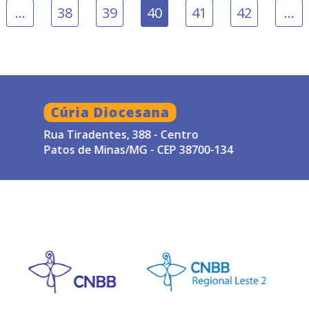
…
38
39
40
41
42
…
Cúria Diocesana
Rua Tiradentes, 388 - Centro
Patos de Minas/MG - CEP 38700-134