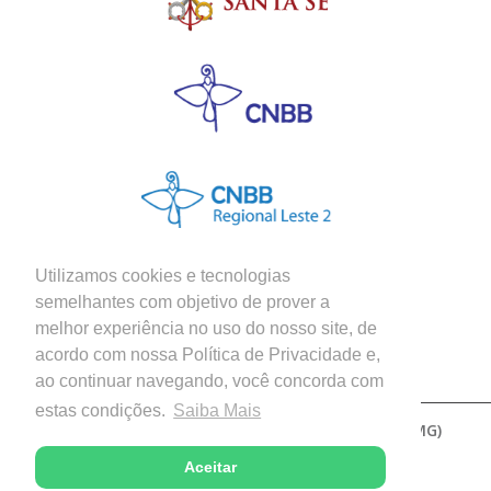
Vigário Paroquial na Paróquia Nossa
Senhora da Abadia, em Abadia dos
Dourados/MG.
08/12/2015
– Prot. B 038/2015 –
Administrador Paroquial da Quase-
Paróquia Santa Cruz, em
Douradoquara/MG.
26/02/2016
– Prot. B 010/2016 –
Utilizamos cookies e tecnologias
Membro do Conselho Presbiteral.
semelhantes com objetivo de prover a
melhor experiência no uso do nosso site, de
Siga nossas Redes Sociais
acordo com nossa Política de Privacidade e,
03/04/2016
– Prot. B 016/2016 –
ao continuar navegando, você concorda com
Membro do Conselho Presbiteral.
estas condições.
Saiba Mais
Copyright © 2026 - Diocese de Patos de Minas (MG)
22/11/2019
– Prot. B 029/2019 –
Desenvolvido com excelência por
Aceitar
Pároco na Paróquia Imaculada