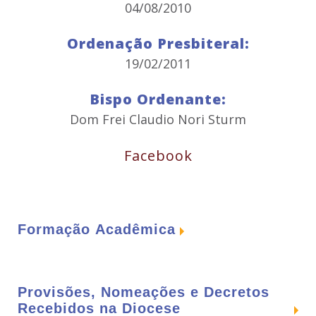
04/08/2010
Ordenação Presbiteral:
19/02/2011
Bispo Ordenante:
Dom Frei Claudio Nori Sturm
Facebook
Formação Acadêmica
Curso de Filosofia:
2002 a 2004 -
Seminário Maior Dom José André
Provisões, Nomeações e Decretos
Coimbra, em Patos de Minas/MG,
Recebidos na Diocese