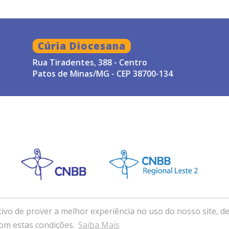
01/07/2021
– Prot. B 021/2021 – Ass
Apostólico Nossa Senhora de Shöenstatt 
Cúria Diocesana
08/12/2023
– Prot. B 026/2023 – Pároco n
Rua Tiradentes, 388 - Centro
em Patos de Minas/MG.
Patos de Minas/MG - CEP 38700-134
ivo de prover a melhor experiência no uso do nosso site, de
ocese de Patos de Minas (MG) . Desenvolvido com exce
com estas condições.
Saiba Mais