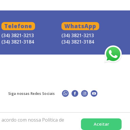
essor Diocesano do Movimento
(Mãe Rainha e Peregrina).
Telefone
WhatsApp
a Paróquia São Pedro e São Paulo,
(34) 3821-3213
(34) 3821-3213
(34) 3821-3184
(34) 3821-3184
Siga nossas Redes Sociais
 acordo com nossa Política de
Aceitar
lência por