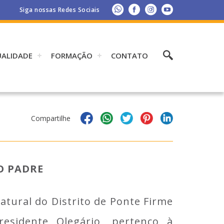
Siga nossas Redes Sociais
UALIDADE
FORMAÇÃO
CONTATO
Compartilhe
O PADRE
atural do Distrito de Ponte Firme
esidente Olegário, pertenço à