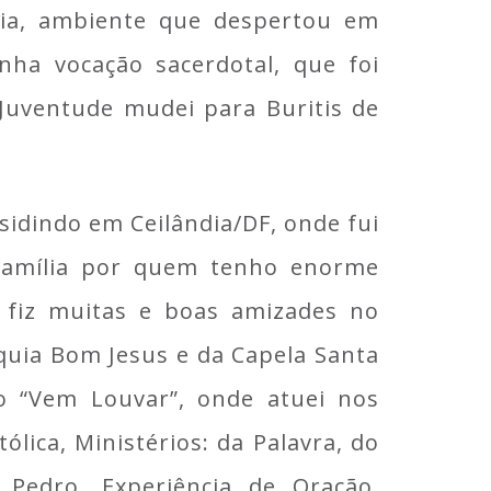
stia, ambiente que despertou em
nha vocação sacerdotal, que foi
Juventude mudei para Buritis de
sidindo em Ceilândia/DF, onde fui
 família por quem tenho enorme
a fiz muitas e boas amizades no
óquia Bom Jesus e da Capela Santa
o “Vem Louvar”, onde atuei nos
ólica, Ministérios: da Palavra, do
a Pedro, Experiência de Oração,