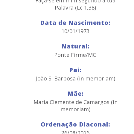
Faça-se em mim segundo a tua
Palavra (Lc 1,38)
Data de Nascimento:
10/01/1973
Natural:
Ponte Firme/MG
Pai:
João S. Barbosa (in memoriam)
Mãe:
Maria Clemente de Camargos (in
memoriam)
Ordenação Diaconal:
26/08/2016